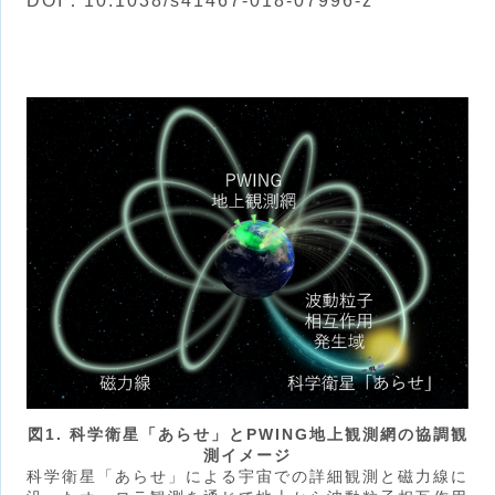
DOI：10.1038/s41467-018-07996-z
図1. 科学衛星「あらせ」とPWING地上観測網の協調観
測イメージ
科学衛星「あらせ」による宇宙での詳細観測と磁力線に