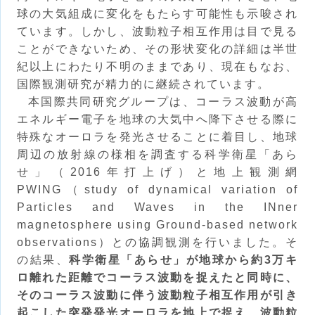
球の大気組成に変化をもたらす可能性も示唆され
ています。しかし、波動粒子相互作用は目で見る
ことができないため、その形状変化の詳細は半世
紀以上にわたり不明のままであり、現在もなお、
国際観測研究が精力的に継続されています。
本国際共同研究グループは、コーラス波動が高
エネルギー電子を地球の大気中へ降下させる際に
特殊なオーロラを発光させることに着目し、地球
周辺の放射線の様相を調査する科学衛星「あら
せ」（2016年打上げ）と地上観測網
PWING（study of dynamical variation of
Particles and Waves in the INner
magnetosphere using Ground-based network
observations）との協調観測を行いました。そ
の結果、
科学衛星「あらせ」が地球から約3万キ
ロ離れた距離でコーラス波動を捉えたと同時に、
そのコーラス波動に伴う波動粒子相互作用が引き
起こした突発発光オーロラを地上で捉え、波動粒