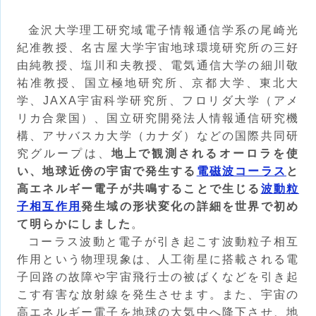
金沢大学理工研究域電子情報通信学系の尾崎光
紀准教授、名古屋大学宇宙地球環境研究所の三好
由純教授、塩川和夫教授、電気通信大学の細川敬
祐准教授、国立極地研究所、京都大学、東北大
学、JAXA宇宙科学研究所、フロリダ大学（アメ
リカ合衆国）、国立研究開発法人情報通信研究機
構、アサバスカ大学（カナダ）などの国際共同研
究グループは、
地上で観測されるオーロラを使
い、地球近傍の宇宙で発生する
電磁波コーラス
と
高エネルギー電子が共鳴することで生じる
波動粒
子相互作用
発生域の形状変化の詳細を世界で初め
て明らかにしました
。
コーラス波動と電子が引き起こす波動粒子相互
作用という物理現象は、人工衛星に搭載される電
子回路の故障や宇宙飛行士の被ばくなどを引き起
こす有害な放射線を発生させます。また、宇宙の
高エネルギー電子を地球の大気中へ降下させ、地