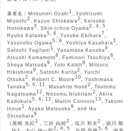
1
著者名：Mitsunori Ozaki
, Yoshizumi
2
2
Miyoshi
, Kazuo Shiokawa
, Keisuke
3
2, 4, 5
Hosokawa
, Shin-ichiro Oyama
,
5, 6
7
Ryuho Kataoka
, Yusuke Ebihara
,
5, 6
1
Yasunobu Ogawa
, Yoshiya Kasahara
,
1
8
Satoshi Yagitani
, Yasumasa Kasaba
,
8
8
Atsushi Kumamoto
, Fuminori Tsuchiya
,
9
8
Shoya Matsuda
, Yuto Katoh
, Mitsuru
9
2
Hikishima
, Satoshi Kurita
, Yuichi
2
10
Otsuka
, Robert C. Moore
, Yoshimasa
5, 6, 11
2
Tanaka
, Masahito Nosé
, Tsutomu
12
2
Nagatsuma
, Nozomu Nishitani
, Akira
5, 6, 11
13
Kadokura
, Martin Connors
, Takumi
1
9
Inoue
, Ayako Matsuoka
, and Iku
9
Shinohara
1
2
2
（尾崎 光紀
，三好 由純
，塩川 和夫
，細川 敬
2, 4, 5
5, 6
祐3，大山 伸一郎
，片岡 龍峰
，海老