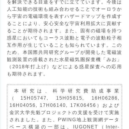
を解決できる目途をすでに立てています。今後は
人工知能の技術も組み合わせることでオーロラか
ら宇宙の電磁環境を表すハザードマップを作成す
ることにより、安心安全な宇宙利用拡大に貢献す
ることが期待されます。また、固有の磁場を持つ
惑星においてもコーラス波動と電子の波動粒子相
互作用が生じていることも知られています。この
ため、本国際共同研究グループが開発した電磁波
観測装置の搭載された水星磁気圏探査機「みお」
（2018年打上げ）などによる惑星探査への応用
も期待されます。
本研究は、科学研究費助成事業
（15H05747, 15H05815, 16H06286,
16H04056, 17H06140, 17K06456）および
金沢大学先魁プロジェクトの支援を受けて実施
されました。また、PWING地上観測網データ
ベース構築の一部は、IUGONET（Inter-