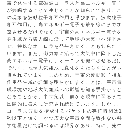
宙で発生する電磁波コーラスと高エネルギー電子
が共鳴することで生じることが知られており、こ
の現象を波動粒子相互作用と呼びます。波動粒子
相互作用は、高エネルギー電子を放射線にまで加
速させるだけでなく、宇宙の高エネルギー電子を
発生域から磁力線に沿って地球の大気中へ降下さ
せ、特殊なオーロラを発生させることも知られて
います。また、磁力線に沿って大気中に降下した
高エネルギー電子は、オーロラを発生させるだけ
でなく、地球大気組成に変化をもたらすことが示
唆されています。このため、宇宙の波動粒子相互
作用発生域の詳細を明らかにすることは、宇宙電
磁環境や地球大気組成への影響を知る手掛かりと
なることから、半世紀以上前から現在に至るまで
国際的に盛んに研究され続けています。しかし、
コーラス波動を構成するパケットの存続時間は1
秒以下と短く、かつ広大な宇宙空間を数少ない科
学衛星だけで調べるには限界があり、特に、発生