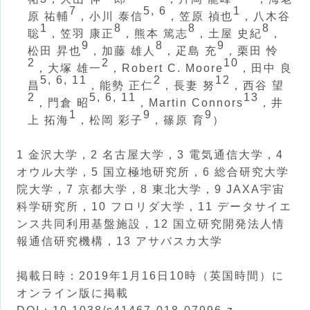
7
5, 6
1
原 祐輔
，小川 泰信
，笠原 禎也
，八木谷
1
8
8
8
聡
，笠羽 康正
，熊本 篤志
，土屋 史紀
，
9
8
9
松田 昇也
，加藤 雄人
，疋島 充
，栗田 怜
2
2
10
，大塚 雄一
，Robert C. Moore
，田中 良
5, 6, 11
2
12
昌
，能勢 正仁
，長妻 努
，西谷 望
2
5, 6, 11
13
，門倉 昭
，Martin Connors
，井
1
9
9
上 拓海
，松岡 彩子
，篠原 育
）
1 金沢大学，2 名古屋大学，3 電気通信大学，4
オウル大学，5 国立極地研究所，6 総合研究大学
院大学，7 京都大学，8 東北大学，9 JAXA宇宙
科学研究所，10 フロリダ大学，11 データサイエ
ンス共同利用基盤施設，12 国立研究開発法人情
報通信研究機構，13 アサバスカ大学
掲載日時：2019年1月16日10時（英国時間）に
オンライン版に掲載