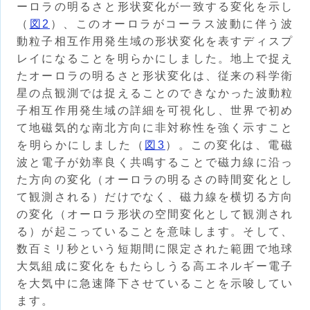
ーロラの明るさと形状変化が一致する変化を示し
（
図2
）、このオーロラがコーラス波動に伴う波
動粒子相互作用発生域の形状変化を表すディスプ
レイになることを明らかにしました。地上で捉え
たオーロラの明るさと形状変化は、従来の科学衛
星の点観測では捉えることのできなかった波動粒
子相互作用発生域の詳細を可視化し、世界で初め
て地磁気的な南北方向に非対称性を強く示すこと
を明らかにしました（
図3
）。この変化は、電磁
波と電子が効率良く共鳴することで磁力線に沿っ
た方向の変化（オーロラの明るさの時間変化とし
て観測される）だけでなく、磁力線を横切る方向
の変化（オーロラ形状の空間変化として観測され
る）が起こっていることを意味します。そして、
数百ミリ秒という短期間に限定された範囲で地球
大気組成に変化をもたらしうる高エネルギー電子
を大気中に急速降下させていることを示唆してい
ます。