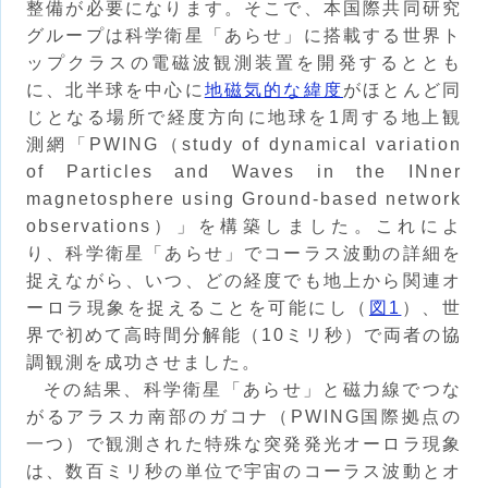
整備が必要になります。そこで、本国際共同研究
グループは科学衛星「あらせ」に搭載する世界ト
ップクラスの電磁波観測装置を開発するととも
に、北半球を中心に
地磁気的な緯度
がほとんど同
じとなる場所で経度方向に地球を1周する地上観
測網「PWING（study of dynamical variation
of Particles and Waves in the INner
magnetosphere using Ground-based network
observations）」を構築しました。これによ
り、科学衛星「あらせ」でコーラス波動の詳細を
捉えながら、いつ、どの経度でも地上から関連オ
ーロラ現象を捉えることを可能にし（
図1
）、世
界で初めて高時間分解能（10ミリ秒）で両者の協
調観測を成功させました。
その結果、科学衛星「あらせ」と磁力線でつな
がるアラスカ南部のガコナ（PWING国際拠点の
一つ）で観測された特殊な突発発光オーロラ現象
は、数百ミリ秒の単位で宇宙のコーラス波動とオ