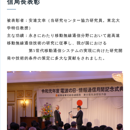
信局長表彰
被表彰者：
安達文幸（当研究センター協力研究員。東北大
学特任教授）
主な功績：永きにわたり移動無線通信分野において超高速
移動無線通信技術の研究
に従事し、我が国における
第
5
世代移動通信システムの実現に向けた研究開
発や技術的条件の策定に多大な貢献をされました。