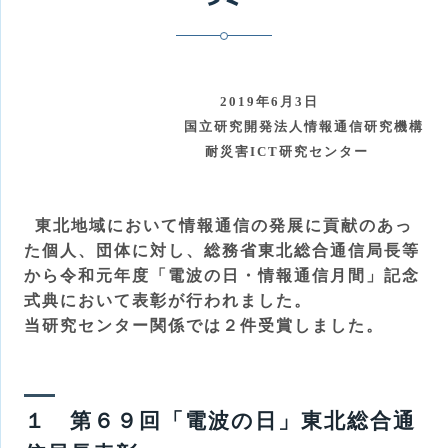
2019
年
6
月
3
日
国立研究開発法人情報通信研究機構
耐災害
ICT
研究センター
東北地域において情報通信の発展に貢献のあっ
た個人、団体に対し、総務省東北総合通信局長等
から令和元年度「電波の日・情報通信月間」記念
式典において表彰が行われました。
当研究センター
関係では２件受賞しました。
１ 第６９回「電波の日」東北総合通