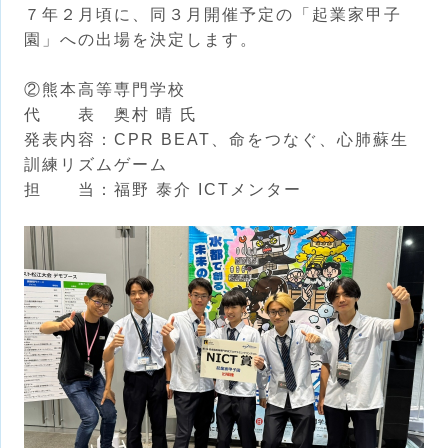
７年２月頃に、同３月開催予定の「起業家甲子
園」への出場を決定します。
②熊本高等専門学校
代 表 奥村 晴 氏
発表内容：CPR BEAT、命をつなぐ、心肺蘇生
訓練リズムゲーム
担 当：福野 泰介 ICTメンター