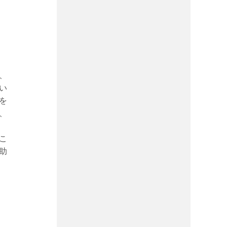
、
い
を
、
こ
助