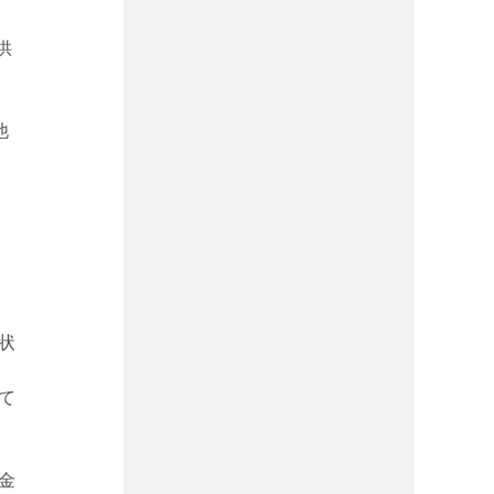
供
他
状
て
金