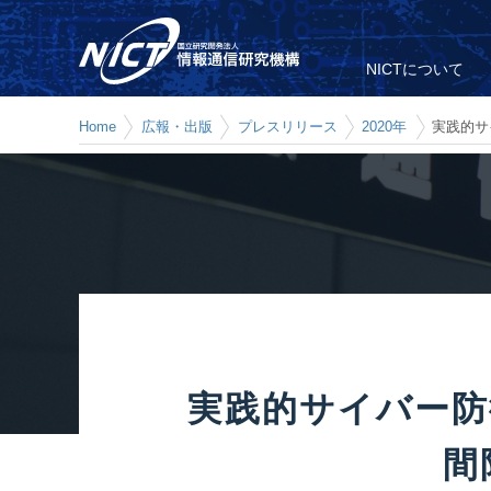
NICTについて
Home
広報・出版
プレスリリース
2020年
実践的サ
実践的サイバー防
間