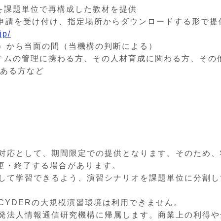
オを課題単位で再構成した教材を提供
トで申請を受け付け、指定場所からダウンロードする形で提
jp/
日（火）から当面の間（当機構の判断による）
システムの管理に携わる方、その人材育成に関わる方、その
ある方など
な対応として、期間限定での提供となります。そのため、
更・終了する場合があります。
択して学習できるよう、演習シナリオを課題単位に分割し
、CYDERの大規模演習環境は利用できません。
開発法人情報通信研究機構に帰属します。商業上の利得や