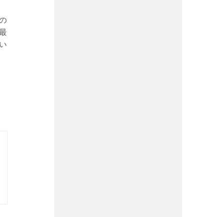
の
最
い