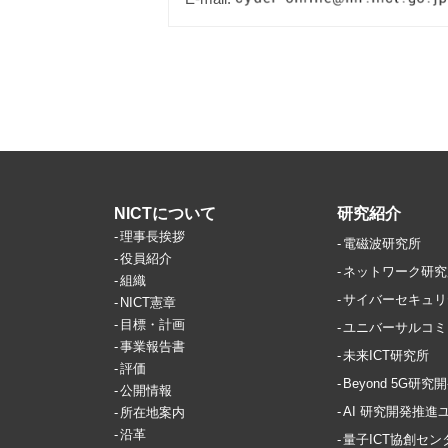
NICTについて
研究紹介
理事長挨拶
電磁波研究所
役員紹介
ネットワーク研究
組織
サイバーセキュリ
NICT憲章
目標・計画
ユニバーサルコミ
事業報告書
未来ICT研究所
評価
Beyond 5G研
公開情報
AI 研究開発推進
所在地案内
沿革
量子ICT協創セン