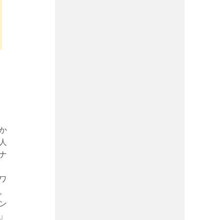
か
人
ナ
ワ
。
ン
」