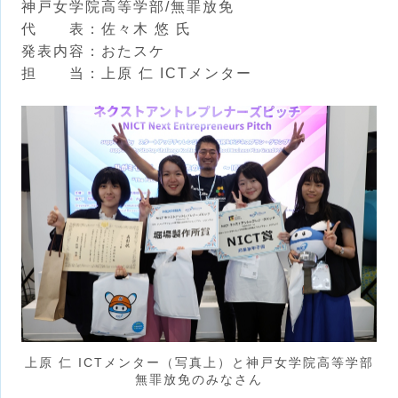
神戸女学院高等学部/無罪放免
代 表：佐々木 悠 氏
発表内容：おたスケ
担 当：上原 仁 ICTメンター
上原 仁 ICTメンター（写真上）と神戸女学院高等学部
無罪放免のみなさん