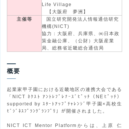
Life Village
【大阪府 夢洲】
主催等
国立研究開発法人情報通信研究
機構(NICT)
協力：大阪府、兵庫県、㈱日本政
策金融公庫、（公財）大阪産業
局、総務省近畿総合通信局
概要
起業家甲子園における近畿地区の連携大会である
「NICT ﾈｸｽﾄ ｱﾝﾄﾚﾌﾟﾚﾅｰｽﾞﾋﾟｯﾁ（NEﾋﾟｯﾁ）
supported by ｽﾀｰﾄｱｯﾌﾟﾁｬﾚﾝｼﾞ甲子園×高校生
ﾋﾞｼﾞﾈｽﾌﾟﾗﾝｸﾞﾗﾝﾌﾟﾘ」が開催されました。
NICT ICT Mentor Platformからは、上原 仁