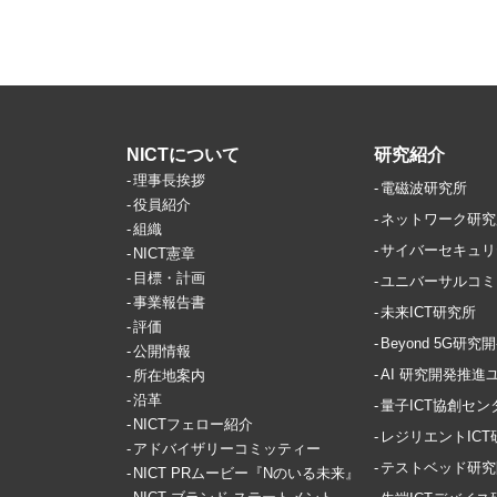
NICTについて
研究紹介
理事長挨拶
電磁波研究所
役員紹介
ネットワーク研究
組織
サイバーセキュリ
NICT憲章
目標・計画
ユニバーサルコミ
事業報告書
未来ICT研究所
評価
Beyond 5G研
公開情報
AI 研究開発推進
所在地案内
沿革
量子ICT協創セン
NICTフェロー紹介
レジリエントIC
アドバイザリーコミッティー
テストベッド研究
NICT PRムービー『Nのいる未来』