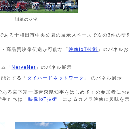
訓練の状況
ある十和田市中央公園の展示スペースで次の3件の研
延・高品質映像伝送が可能な「
映像IoT技術
」のパネルお
テム「
NerveNet
」のパネル展示
可能とする「
ダイハードネットワーク
」 のパネル展示
ある宮下宗一郎青森県知事をはじめ多くの参加者にお
学生たちは「
映像IoT技術
」によるカメラ映像に興味を