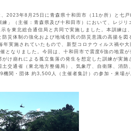
、2023年8月25日に青森県十和田市（11か所）と七戸
訓練」（主催：青森県及び十和田市）において、レジリ
展示を東北総合通信局と共同で実施しました。本訓練は
と防災体制の強化および地域住民の防災意識の高揚を図
に毎年実施されていたもので、新型コロナウィルス禍や大
開催となりました。今回は、十和田市で震度6強の地震が
部がけ崩れによる孤立集落の発生を想定した訓練が実施
国土交通省（東北地方整備局）、気象庁、自衛隊、消防
9機関・団体 約3,500人（主催者集計）の参加・来場が