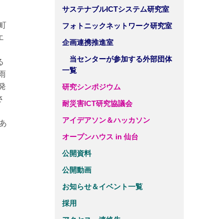
サステナブルICTシステム研究室
町
フォトニックネットワーク研究室
エ
企画連携推進室
、
当センターが参加する外部団体
る
一覧
雨
発
研究シンポジウム
さ
耐災害ICT研究協議会
、
アイデアソン＆ハッカソン
あ
オープンハウス in 仙台
公開資料
公開動画
お知らせ＆イベント一覧
採用