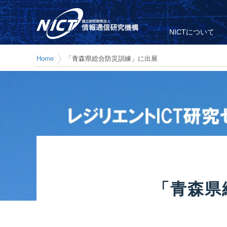
NICTについて
Home
「青森県総合防災訓練」に出展
「青森県