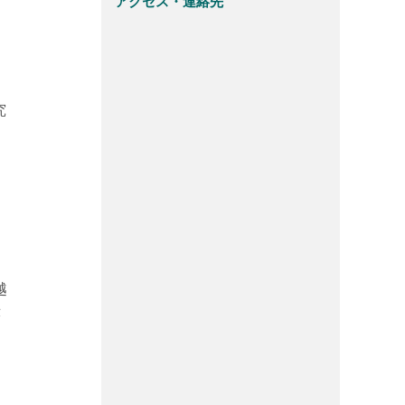
アクセス・連絡先
究
越
示