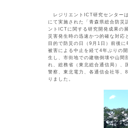
レジリエントICT研究センターは
にて実施された「青森県総合防災
ントICTに関する研究開発成果の
災害発生時の迅速かつ的確な対応
目的で防災の日（9月1日）前後
被害による中止を経て4年ぶりの
生し、市街地での建物倒壊や山間
れ、総務省（東北総合通信局）、
警察、東北電力、各通信会社等、8
りました。