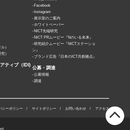
Facebook
Instagram
展示室のご案内
ホワイトペーパー
NICT先端研究
NICT PRムービー『Nのいる未来』
研究紹介ムービー『NICTステーショ
タル）
ン』
研究）
ブランド広告『日本のICT共創拠点』
ティブ（IDI)
公募・調達
公募情報
調達
バシーポリシー
サイトポリシー
お問い合わせ
アクセス
ed.