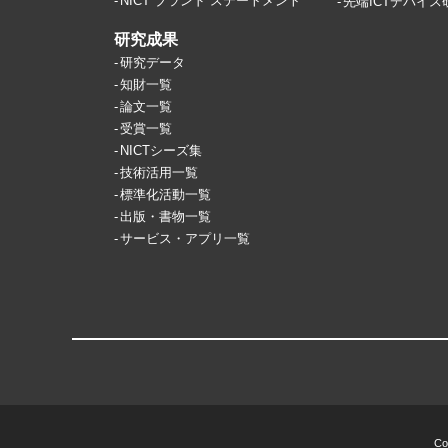
NICT ブランド ステートメント
先端ICTデバイ
研究成果
研究データ
知財一覧
論文一覧
受賞一覧
NICTシーズ集
技術活用一覧
標準化活動一覧
出版・書物一覧
サービス・アプリ一覧
Co