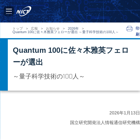
印
トップ
>
広報
>
お知らせ
>
2026年
>
Quantum 100に佐々木雅英フェローが選出 ～量子科学技術の100人～
刷
Quantum 100に佐々木雅英フェロ
ーが選出
～量子科学技術の100人～
2026年
1月13日
国立研究開発法人情報通信研究機構