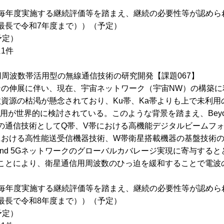
（毎年度実施する継続評価等を踏まえ、継続の必要性等が認めら
最長で令和7年度まで））（予定）
予定）
1件
未利用周波数帯活用型の無線通信技術の研究開発【課題067】
ンの伸展に伴い、現在、宇宙ネットワーク（宇宙NW）の構築に
数資源の枯渇が懸念されており、Ku帯、Ka帯よりも上で未利用
用が世界的に検討されている。このような背景を踏まえ、Beyo
型の通信技術としてQ帯、V帯における高機能デジタルビームフ
帯における高性能送受信機器技術、W帯衛星搭載機器の基盤技術
ond 5Gネットワークのグローバルカバレージ実現に寄与すると
ことにより、衛星通信用周波数のひっ迫を緩和することで電波
（毎年度実施する継続評価等を踏まえ、継続の必要性等が認めら
最長で令和8年度まで））（予定）
予定）