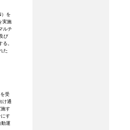
N）を
を実施
マルチ
、及び
する。
れた
響を受
向け通
実施す
分にす
自動運