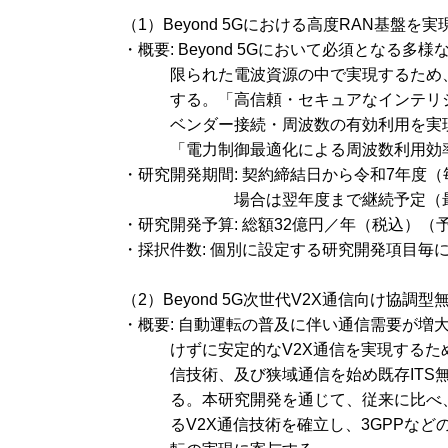
（1）Beyond 5Gにおける高度RAN基盤を
・概要: Beyond 5Gにおいて必須とな
限られた電波資源の中で実現するため、
する。「高信頼・セキュアなインテリ
ベンダー接続・周波数の有効利用を実現するRAN
「電力制御最適化による周波数利用効
・研究開発期間: 契約締結日から令和7年度
場合は翌年度まで継続予定（
・研究開発予算: 総額32億円／年（税込）（
・採択件数: 個別に設定する研究開発項目毎に
（2）Beyond 5G次世代V2X通信向け協調
・概要: 自動運転の普及に伴い通信需要が増
けずに安定的なV2X通信を実現するため
信技術、及び狭域通信を始め既存ITS
る。本研究開発を通じて、従来に比べ
るV2X通信技術を確立し、3GPPな