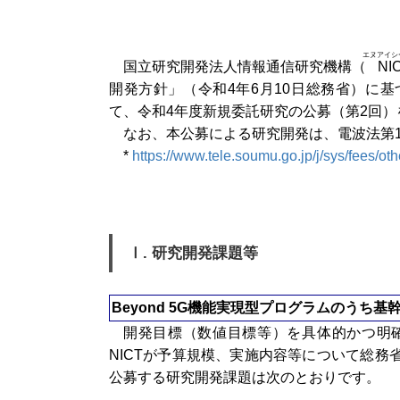
エヌアイシ
国立研究開発法人情報通信研究機構（
NI
開発方針」（令和4年6月10日総務省）に基
て、令和4年度新規委託研究の公募（第2回
なお、本公募による研究開発は、電波法第1
*
https://www.tele.soumu.go.jp/j/sys/fees/ot
Ⅰ. 研究開発課題等
Beyond 5G機能実現型プログラムのうち基
開発目標（数値目標等）を具体的かつ明
NICTが予算規模、実施内容等について総
公募する研究開発課題は次のとおりです。