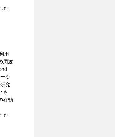
れた
利用
の周波
nd
ォーミ
の研究
とも
の有効
れた