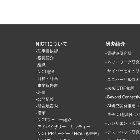
NICTについて
研究紹介
理事長挨拶
電磁波研究所
役員紹介
ネットワーク研究
組織
サイバーセキュリ
NICT憲章
目標・計画
ユニバーサルコミ
事業報告書
未来ICT研究所
評価
Beyond Conne
公開情報
AI研究開発推進
所在地案内
沿革
量子ICT協創セン
NICTフェロー紹介
レジリエントIC
アドバイザリーコミッティー
テストベッド研究
NICT PRムービー『Nのいる未来』