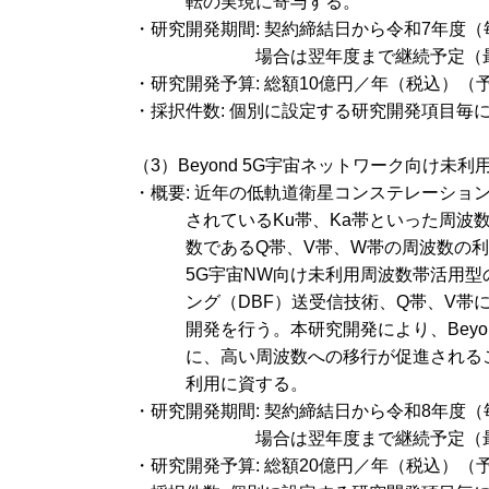
転の実現に寄与する。
・研究開発期間: 契約締結日から令和7年度
場合は翌年度まで継続予定（
・研究開発予算: 総額10億円／年（税込）（
・採択件数: 個別に設定する研究開発項目毎に
（3）Beyond 5G宇宙ネットワーク向け
・概要: 近年の低軌道衛星コンステレーショ
されているKu帯、Ka帯といった周波
数であるQ帯、V帯、W帯の周波数の利
5G宇宙NW向け未利用周波数帯活用
ング（DBF）送受信技術、Q帯、V
開発を行う。本研究開発により、Bey
に、高い周波数への移行が促進される
利用に資する。
・研究開発期間: 契約締結日から令和8年度
場合は翌年度まで継続予定（
・研究開発予算: 総額20億円／年（税込）（