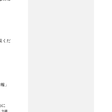
覧くだ
情報」
めに
、2週