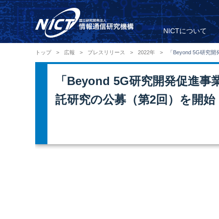
NICTについて
トップ
>
広報
>
プレスリリース
>
2022年
>
「Beyond 5G
「Beyond 5G研究開発促
託研究の公募（第2回）を開始