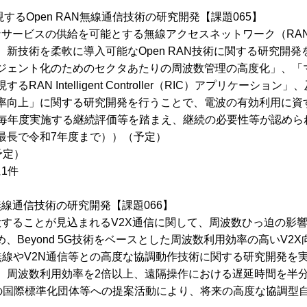
実現するOpen RAN無線通信技術の研究開発【課題065】
る多様なサービスの供給を可能とする無線アクセスネットワーク（RA
新技術を柔軟に導入可能なOpen RAN技術に関する研究開発
ジェント化のためのセクタあたりの周波数管理の高度化」、「
 Intelligent Controller（RIC）アプリケーション」
率向上」に関する研究開発を行うことで、電波の有効利用に資
（毎年度実施する継続評価等を踏まえ、継続の必要性等が認めら
最長で令和7年度まで））（予定）
予定）
1件
型無線通信技術の研究開発【課題066】
大することが見込まれるV2X通信に関して、周波数ひっ迫の影
、Beyond 5G技術をベースとした周波数利用効率の高いV2X
無線やV2N通信等との高度な協調動作技術に関する研究開発を
、周波数利用効率を2倍以上、遠隔操作における遅延時間を半
どの国際標準化団体等への提案活動により、将来の高度な協調型