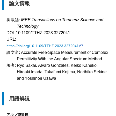
論文情報
掲載誌:
IEEE Transactions on Terahertz Science and
Technology
DOI: 10.1109/TTHZ.2023.3272041
URL:
https://doi.org/10.1109/TTHZ.2023.3272041
論文名: Accurate Free-Space Measurement of Complex
Permittivity With the Angular Spectrum Method
著者: Ryo Sakai, Alvaro Gonzalez, Keiko Kaneko,
Hiroaki Imada, Takafumi Kojima, Norihiko Sekine
and Yoshinori Uzawa
用語解説
アルマ望遠鏡