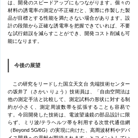
は、開発のスピードアップにもつながります。個々の
材料の誘電率の測定が不正確だと、実際に作製した製
品が目標とする性能を満たさない場合があります。設
計の段階から正確な誘電率を把握できていれば、不要
な試行錯誤を減らすことができ、開発コスト削減も可
能になります。
今後の展望
この研究をリードした国立天文台 先端技術センター
の坂井了（さかい りょう）技術員は、「自由空間法は
他の測定手法と比較して、測定試料の形状に対する制
約が小さく、測定周波数帯を拡張することも容易で
す。今回開発した技術は、電波望遠鏡の部品設計に限
らず、ミリ波/テラヘルツ帯を利用する次世代通信網
（Beyond 5G/6G）の実現に向けた、高周波材料やデバ
イス開発への貢献が期待されます」とコメントしてい