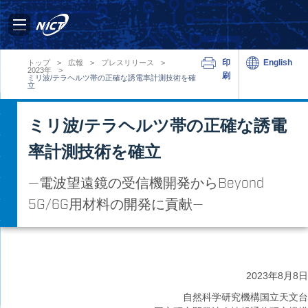
印
English
トップ
>
広報
>
プレスリリース
>
2023年
>
刷
ミリ波/テラヘルツ帯の正確な誘電率計測技術を確
立
ミリ波/テラヘルツ帯の正確な誘電
率計測技術を確立
—電波望遠鏡の受信機開発からBeyond
5G/6G用材料の開発に貢献—
2023年
8月8日
自然科学研究機構国立天文台