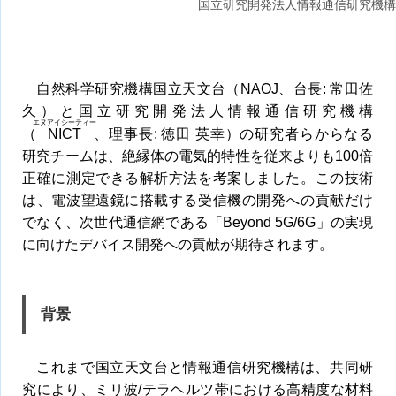
国立研究開発法人情報通信研究機構
自然科学研究機構国立天文台（NAOJ、台長: 常田佐
久）と国立研究開発法人情報通信研究機構
エヌアイシーティー
（
NICT
、理事長: 徳田 英幸）の研究者らからなる
研究チームは、絶縁体の電気的特性を従来よりも100倍
正確に測定できる解析方法を考案しました。この技術
は、電波望遠鏡に搭載する受信機の開発への貢献だけ
でなく、次世代通信網である「Beyond 5G/6G」の実現
に向けたデバイス開発への貢献が期待されます。
背景
これまで国立天文台と情報通信研究機構は、共同研
究により、ミリ波/テラヘルツ帯における高精度な材料