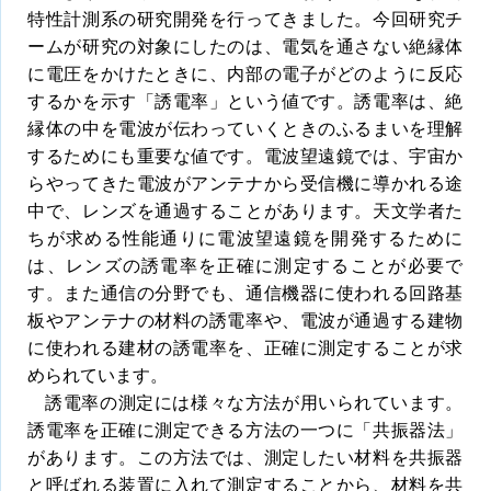
特性計測系の研究開発を行ってきました。今回研究チ
ームが研究の対象にしたのは、電気を通さない絶縁体
に電圧をかけたときに、内部の電子がどのように反応
するかを示す「誘電率」という値です。誘電率は、絶
縁体の中を電波が伝わっていくときのふるまいを理解
するためにも重要な値です。電波望遠鏡では、宇宙か
らやってきた電波がアンテナから受信機に導かれる途
中で、レンズを通過することがあります。天文学者た
ちが求める性能通りに電波望遠鏡を開発するために
は、レンズの誘電率を正確に測定することが必要で
す。また通信の分野でも、通信機器に使われる回路基
板やアンテナの材料の誘電率や、電波が通過する建物
に使われる建材の誘電率を、正確に測定することが求
められています。
誘電率の測定には様々な方法が用いられています。
誘電率を正確に測定できる方法の一つに「共振器法」
があります。この方法では、測定したい材料を共振器
と呼ばれる装置に入れて測定することから、材料を共