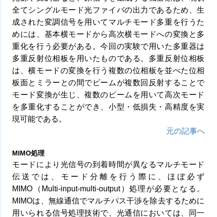
全てシングルモード光ファイバの出力であるため、生
成された変調信号を用いてマルチモード多重を行うた
めには、基本横モードから高次横モードへの変換と多
重化を行う必要がある。今回の実験で用いた多重器は
多重反射位相板を用いたものである。多重反射位相板
は、横モードの変換を行う複数の位相板を並べた位相
板面とミラーとの間でビームが複数回反射することで
モード変換が生じ、複数のビームを用いて高次モード
を多重化することができ、小型・低損失・高精度を実
現可能である。
元の記事へ
MIMO処理
モードにより光信号の到着時間が異なるマルチモード
伝送では、モード分離を行う際に、ほぼ必ず
MIMO（Multi-input-multi-output）処理が必要となる。
MIMOは、無線通信でマルチパス干渉を除去するために
用いられる信号処理技術で、光通信においては、同一