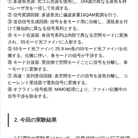
① 多波長光源: 光コム光源を使用し、184波の異なる波長を持
つレーザ光を一括して生成する。
② 信号変調回路: 多波長光に偏波多重16QAM変調を行う。
③ 送信信号生成回路: 信号を各モード用に分岐し、遅延差を付
けて擬似的に異なる信号系列とする。
④ モード合波器: 各信号系列は内部で異なる空間モードに変換
され、55モード光ファイバに入射する。
⑤ 55モード光ファイバ: 25.9 km長の55モード光ファイバを伝
搬する。伝搬に伴い、各モードの信号が干渉する。
⑥ モード分波器: 受信側で空間モードごとに信号を分離し、単
一モードに変換する。
⑦ 高速・並列受信回路: 各空間モードの信号を波長分離し、コ
ヒーレント受信器で電気信号に変換する。
⑧ オフライン信号処理: MIMO処理により、ファイバ伝搬中の
信号干渉を除去する。
2. 今回の実験結果