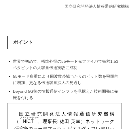
国立研究開発法人情報通信研究機構
ポイント
世界で初めて、標準外径の55モード光ファイバで毎秒1.53
ペタビットの大容量伝送実験に成功
55モード多重により周波数帯域当たりのビット数を飛躍的
に増加、更なる伝送容量拡大の見通し
Beyond 5G後の情報通信インフラを見据えた技術開発に先
鞭を付ける
国立研究開発法人情報通信研究機構
エヌアイシーティー
（
NICT
、理事長: 徳田 英幸）ネットワーク
研究所のラーデマッハ・ ゲオルグ・フレデリッ