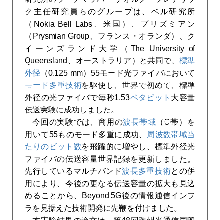
ク主任研究員らのグループは、ベル研究所
（Nokia Bell Labs、米国）、プリズミアン
（Prysmian Group、フランス・オランダ）、ク
イーンズランド大学（The University of
Queensland、オーストラリア）と共同で、
標準
外径
（0.125 mm）55モード光ファイバにおいて
モード多重技術
を駆使し、世界で初めて、標準
外径の光ファイバで毎秒1.53
ペタビット
大容量
伝送実験に成功しました。
今回の実験では、商用の
波長帯域
（C帯）を
用いて55ものモード多重に成功、
周波数帯域当
たりのビット数
を飛躍的に増やし、標準外径光
ファイバの伝送容量世界記録を更新しました。
先行しているマルチバンド
波長多重技術
との併
用により、今後の更なる伝送容量の拡大も見込
めることから、Beyond 5G後の情報通信インフ
ラを見据えた技術開発に先鞭を付けました。