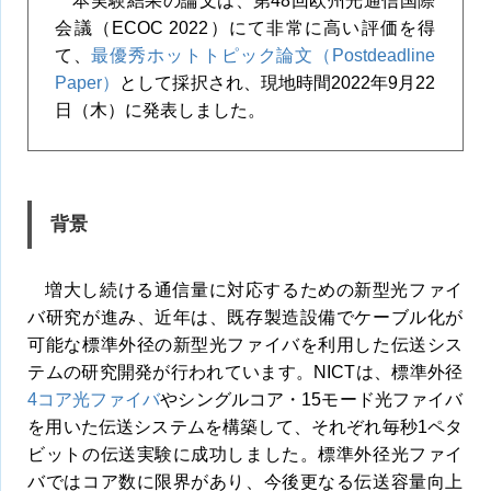
本実験結果の論文は、第48回欧州光通信国際
会議（ECOC 2022）にて非常に高い評価を得
て、
最優秀ホットトピック論文（Postdeadline
Paper）
として採択され、現地時間2022年9月22
日（木）に発表しました。
背景
増大し続ける通信量に対応するための新型光ファイ
バ研究が進み、近年は、既存製造設備でケーブル化が
可能な標準外径の新型光ファイバを利用した伝送シス
テムの研究開発が行われています。NICTは、標準外径
4コア光ファイバ
やシングルコア・15モード光ファイバ
を用いた伝送システムを構築して、それぞれ毎秒1ペタ
ビットの伝送実験に成功しました。標準外径光ファイ
バではコア数に限界があり、今後更なる伝送容量向上