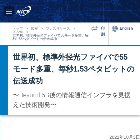
印
English
トップ
>
広報
>
プレスリリース
>
2022年
>
刷
世界初、標準外径光ファイバで55モード多重、毎
秒1.53ペタビットの伝送成功
世界初、標準外径光ファイバで55
モード多重、毎秒1.53ペタビットの
伝送成功
〜Beyond 5G後の情報通信インフラを見据
えた技術開発〜
2022年
10月3日