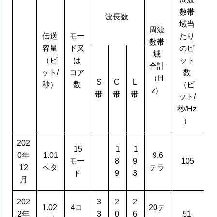
数帯
波長数
域当
周波
伝送
モー
たり
数帯
容量
ド又
のビ
域
（ビ
は
ット
合計
ット/
コア
数
（H
S
C
L
秒）
数
（ビ
z）
帯
帯
帯
ット/
秒/Hz
）
202
15
1
1
0年
1.01
9.6
モー
8
9
105
12
ペタ
テラ
ド
9
3
月
202
3
2
2
1.02
4コ
20テ
2年
3
0
6
51