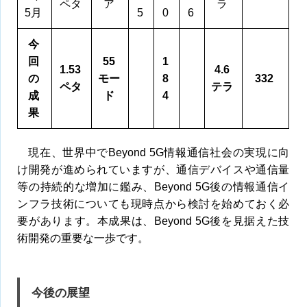
ペタ
ア
ラ
5月
5
0
6
今
回
55
1
1.53
4.6
の
モー
8
332
ペタ
テラ
成
ド
4
果
現在、世界中でBeyond 5G情報通信社会の実現に向
け開発が進められていますが、通信デバイスや通信量
等の持続的な増加に鑑み、Beyond 5G後の情報通信イ
ンフラ技術についても現時点から検討を始めておく必
要があります。本成果は、Beyond 5G後を見据えた技
術開発の重要な一歩です。
今後の展望