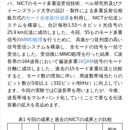
バ、NICTのモード多重送受信技術、ベル研究所及びク
イーンズランド大学の設計・製作による多重反射位相
板方式の
モード合波器/分波器
を利用し、NICTが伝送シ
ステムを構築し、合計毎秒1.53ペタビット光信号の
25.9 km伝送に成功しました。今回、55ものモード多重
信号の
MIMO処理
を行うために、高速かつ並列度の高い
信号受信システムを構築し、全モードの信号を一括で
受信しました。受信後にMIMO処理を行った結果、C波
長帯の184波長において偏波多重
16QAM
信号のモード
分離に成功しました。過去の15モード多重伝送と比較
すると、モード数の増加に伴い、周波数帯域当たりの
ビット数が3倍以上（332ビット/秒/Hz）に向上してい
ます。今回の実験ではC波長帯を用いましたが、今後、
波長帯域をマルチバンド化していくことで更なる伝送
容量の拡大を見込めます。
表1 今回の成果と過去のNICTの成果との比較
周波