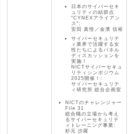
日本のサイバーセキ
ュリティの結節点
“CYNEXアライアン
ス”:
安田 真悟／金濱 信裕
サイバーセキュリテ
ィ業界で活躍する女
性たちによるパネル
ディスカッションを
実施！
NICTサイバーセキュ
リティシンポジウム
2025開催！:
サイバーセキュリテ
ィ研究所 総合企画室
NICTのチャレンジャー
File 31
総合職の立場から考え
るサイバーセキュリテ
ィトレーニング事業:
杉元 沙羅