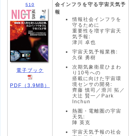
会インフラを守る宇宙天気予
510
報
情報社会インフラを
守るために
重要性を増す宇宙天
気予報:
津川 卓也
宇宙天気予報業務:
久保 勇樹
次期気象衛星ひまわ
電子ブック
り10号への
搭載に向けた宇宙環
境センサの開発:
PDF（3.9MB）
齊藤 慎司／滑川 拓／
大辻 賢一／Park
Inchun
熱圏・電離圏の宇宙
天気:
陣 英克
宇宙天気予報の社会