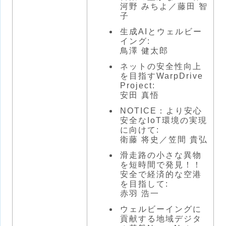
河野 みちよ／藤田 智
子
生成AIとウェルビー
イング:
鳥澤 健太郎
ネットの安全性向上
を目指すWarpDrive
Project:
安田 真悟
NOTICE：より安心
安全なIoT環境の実現
に向けて:
衛藤 将史／笠間 貴弘
滑走路の小さな異物
を短時間で発見！！
安全で経済的な空港
を目指して:
赤羽 浩一
ウェルビーイングに
貢献する地域デジタ