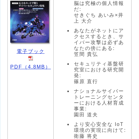
脳は究極の個人情報
だ:
せきぐち あいみ×井
上 大介
あなたがネットにア
クセスするとき、サ
イバー攻撃は必ずあ
なたの傍にある:
電子ブック
笠間 貴弘
セキュリティ基盤研
PDF（4.8MB）
究室における研究開
発:
篠原 直行
ナショナルサイバー
トレーニングセンタ
ーにおける人材育成
事業:
園田 道夫
より安心安全な IoT
環境の実現に向けて:
衛藤 将史