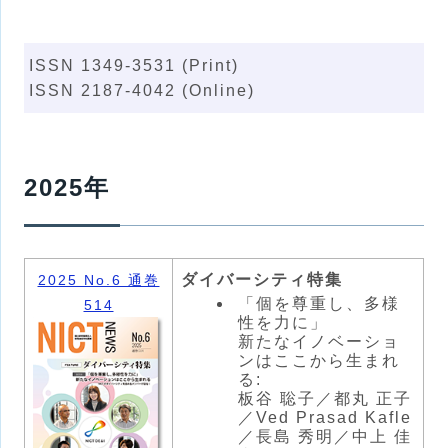
ISSN 1349-3531 (Print)
ISSN 2187-4042 (Online)
2025年
ダイバーシティ特集
2025 No.6 通巻
「個を尊重し、多様
514
性を力に」
新たなイノベーショ
ンはここから生まれ
る:
板谷 聡子／都丸 正子
／Ved Prasad Kafle
／長島 秀明／中上 佳