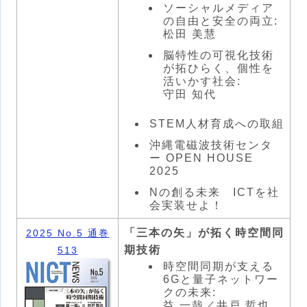
ソーシャルメディア
の自由と安全の両立:
松田 美慧
脳特性の可視化技術
が拓ひらく、個性を
活いかす社会:
守田 知代
STEM人材育成への取組
沖縄電磁波技術センタ
ー OPEN HOUSE
2025
Nの創る未来 ICTを社
会実装せよ！
「三本の矢」が拓く時空間同
2025 No.5 通巻
期技術
513
時空間同期が支える
6Gと量子ネットワー
クの未来:
益 一哉／井戸 哲也