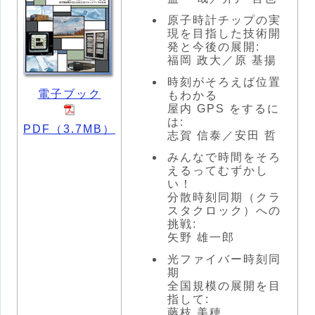
原子時計チップの実
現を目指した技術開
発と今後の展開:
福岡 政大／原 基揚
時刻がそろえば位置
電子ブック
もわかる
屋内 GPS をするに
は:
PDF（3.7MB）
志賀 信泰／安田 哲
みんなで時間をそろ
えるってむずかし
い！
分散時刻同期（クラ
スタクロック）への
挑戦:
矢野 雄一郎
光ファイバー時刻同
期
全国規模の展開を目
指して:
藤枝 美穂