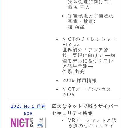
実装促進に向けて:
西塚 直人
宇宙環境と宇宙機の
帯電・放電:
榎 海星
NICTのチャレンジャー
File 32
世界初の「フレア警
報」実現に向けて —物
理モデルに基づくフレ
ア発生予測—
伴場 由美
2026 採用情報
NICTオープンハウス
2025
広大なネットで戦うサイバー
2025 No.1 通巻
セキュリティ特集
509
VRアーティストと語
る脳のセキュリティ