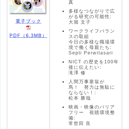
真
多様なつながりで広
がる研究の可能性:
電子ブック
大堀 文子
ワークライフバラン
PDF（6.3MB）
スの取組
今日の多様な職場環
境で働く母親たち:
Septi Perwitasari
NICT の歴史を100年
後に伝えたい:
滝澤 修
人間万事塞翁が
馬！ 努力は無駄に
ならない！:
松本 勝哉
映画・映像のバリア
フリー 視聴環境整
備:
常世田 良