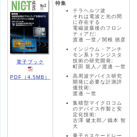
特集
テラヘルツ波
それは電波と光の間
に存在する
電磁波最後のフロン
ティアだ:
渡邊 一世／関根 徳彦
インジウム・アンチ
モン系トランジスタ
技術の研究開発:
電子ブック
町田 龍人／渡邊 一世
高周波デバイス研究
PDF（4.5MB）
開発に必要な計測評
価技術:
渡邊 一世
集積型マイクロコム
のデバイス作製と安
定化技術:
古澤 健太郎／鐵本 智
大
量子カスケードレー