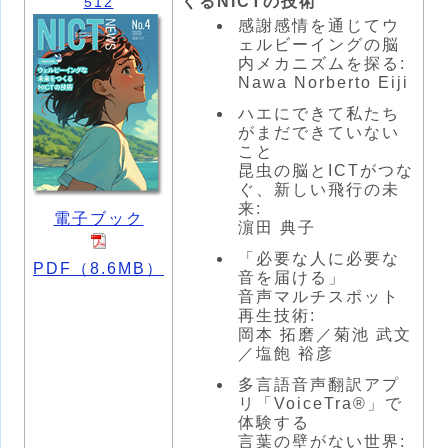
くるNICTの技術
512
感謝感情を通じてウ
ェルビーイングの脳
内メカニズムを探る:
Nawa Norberto Eiji
ハエにできて私たち
がまだできていない
こと
昆虫の脳とICTがつな
ぐ、新しい飛行の未
来:
電子ブック
濵田 典子
「必要な人に必要な
PDF（8.6MB）
音を届ける」
音声マルチスポット
再生技術:
岡本 拓磨／菊池 武文
／塩飽 裕彦
多言語音声翻訳アプ
リ「VoiceTra®」で
体験する
言葉の壁がない世界: