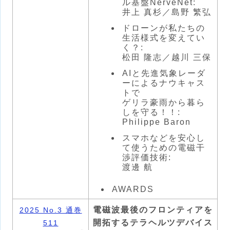
ル基盤NerveNet:
井上 真杉／島野 繁弘
ドローンが私たちの
生活様式を変えてい
く？:
松田 隆志／越川 三保
AIと先進気象レーダ
ーによるナウキャス
トで
ゲリラ豪雨から暮ら
しを守る！！:
Philippe Baron
スマホなどを安心し
て使うための電磁干
渉評価技術:
渡邊 航
AWARDS
電磁波最後のフロンティアを
2025 No.3 通巻
開拓するテラヘルツデバイス
511